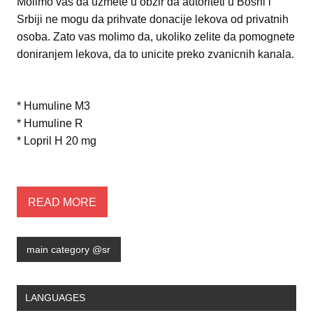
Molimo vas da uzmete u obzir da autoriteti u Bosni i
Srbiji ne mogu da prihvate donacije lekova od privatnih
osoba. Zato vas molimo da, ukoliko zelite da pomognete
doniranjem lekova, da to unicite preko zvanicnih kanala.
*
Humuline
M3
*
Humuline
R
*
Lopril
H
20
mg
READ MORE
main category @sr
LANGUAGES